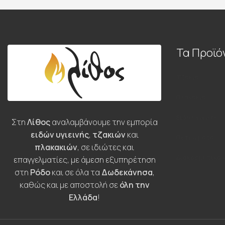
Τα Προϊό
Τζάκια
Πλακάκια
Είδη υγιεινής
Στη
Λίθος
αναλαμβάνουμε την εμπορία
ειδών υγιεινής
,
τζακιών
και
Πετρώματα
πλακακιών
, σε ιδιώτες και
Διακοσμητικά 
επαγγελματίες, με άμεση εξυπηρέτηση
στη
Ρόδο
και σε όλα τα
Δωδεκάνησα
,
καθώς και με αποστολή σε
όλη την
Ελλάδα
!