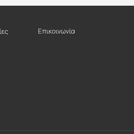
Επικοινωνία
ίες
Εθνική Οδός Ρόδου – Λίνδου 2ο χλμ.,
Ρόδος Τ.Κ. 85100
22410 72925
697 2719726
lithosrodou@gmail.com
ής