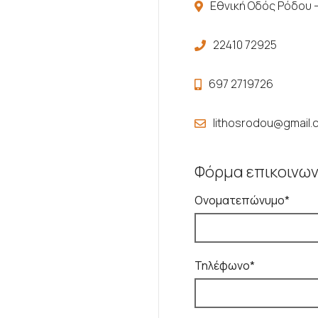
Εθνική Οδός Ρόδου – 
22410 72925
697 2719726
lithosrodou@gmail.
Φόρμα επικοινων
Ονοματεπώνυμο*
Τηλέφωνο*