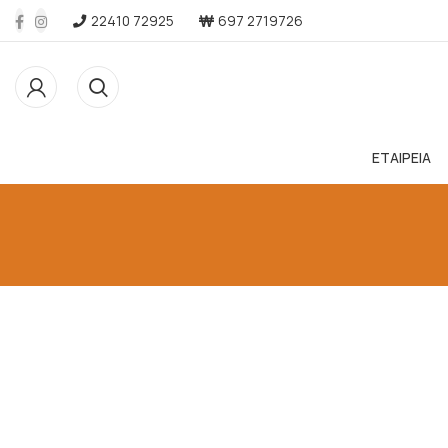
22410 72925
697 2719726
ΕΤΑΙΡΕΙΑ