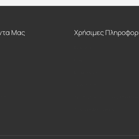
ντα Μας
Χρήσιμες Πληροφορ
Εταιρεία
Blog
Επικοινωνία
Όροι Χρήσης
κήπου
Τρόποι Πληρωμής και Αποστολ
Πολιτική Απορρήτου