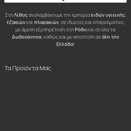
Στη
Λίθος
αναλαμβάνουμε την εμπορία
ειδών υγιεινής
,
τζακιών
και
πλακακιών
, σε ιδιώτες και επαγγελματίες,
με άμεση εξυπηρέτηση στη
Ρόδο
και σε όλα τα
Δωδεκάνησα
, καθώς και με αποστολή σε
όλη την
Ελλάδα
!
Τα Προϊόντα Μας
Τζάκια
Πλακάκια
Είδη υγιεινής
Πετρώματα
Διακοσμητικά κήπου