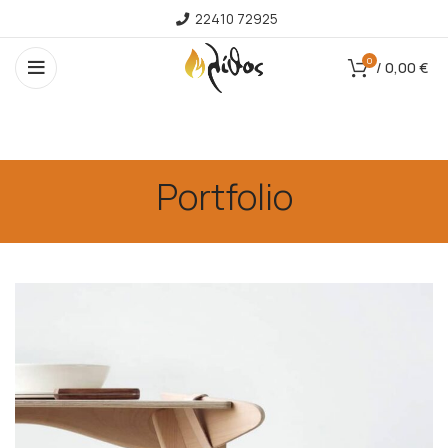
22410 72925
0
/
0,00
€
Portfolio