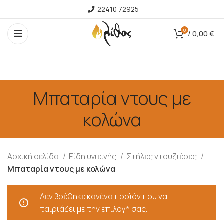
22410 72925
0
/
0,00
€
Μπαταρία ντους με
κολώνα
Αρχική σελίδα
Είδη υγιεινής
Στήλες ντουζιέρες
Μπαταρία ντους με κολώνα
Δεν βρέθηκε κανένα προϊόν που να
ταιριάζει με την επιλογή σας.