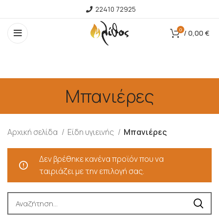
22410 72925
0
/
0,00
€
Μπανιέρες
Αρχική σελίδα
Είδη υγιεινής
Μπανιέρες
Δεν βρέθηκε κανένα προϊόν που να
ταιριάζει με την επιλογή σας.