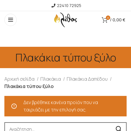
22410 72925
0
/
0,00
€
Πλακάκια τύπου ξύλο
Αρχική σελίδα
Πλακάκια
Πλακάκια Δαπέδου
Πλακάκια τύπου ξύλο
Δεν βρέθηκε κανένα προϊόν που να
ταιριάζει με την επιλογή σας.