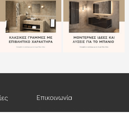
Επικοινωνία
ίες
Εθνική Οδός Ρόδου – Λίνδου 2ο χλμ.,
Ρόδος Τ.Κ. 85100
22410 72925