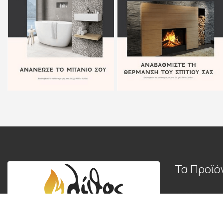
Τα Προϊό
Τζάκια
Πλακάκια