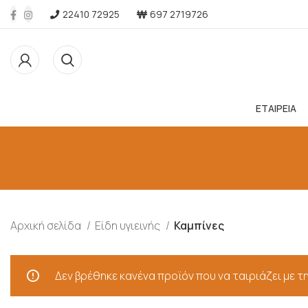
22410 72925
697 2719726
ΕΤΑΙΡΕΙΑ
Αρχική σελίδα
Είδη υγιεινής
Καμπίνες
Δεν βρέθηκε κανένα προϊόν που να ταιριάζει με τη