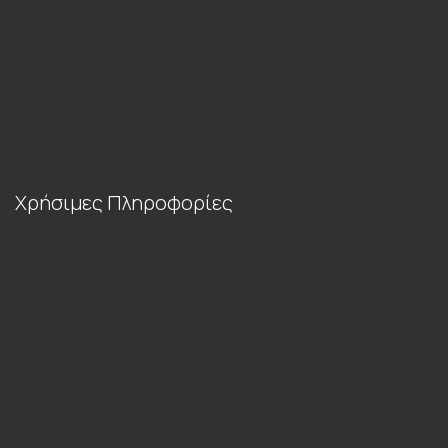
Πλακάκια
Είδη υγιεινής
Πετρώματα
Διακοσμητικά κήπου
Χρήσιμες Πληροφορίες
Εταιρεία
Blog
Επικοινωνία
Όροι Χρήσης
Τρόποι Πληρωμής και Αποστολής