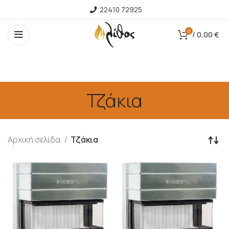
22410 72925
0
/
0,00
€
Τζάκια
Αρχική σελίδα
Τζάκια