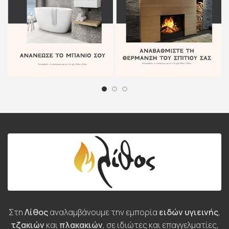
Στη
Λίθος
αναλαμβάνουμε την εμπορία
ειδών υγιεινής
,
τζακιών
και
πλακακιών
, σε ιδιώτες και επαγγελματίες,