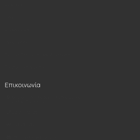
Εταιρεία
Blog
Επικοινωνία
Όροι Χρήσης
Τρόποι Πληρωμής και Αποστολής
Πολιτική Απορρήτου
Επικοινωνία
Εθνική Οδός Ρόδου – Λίνδου 2ο χλμ.,
Ρόδος Τ.Κ. 85100
22410 72925
697 2719726
lithosrodou@gmail.com