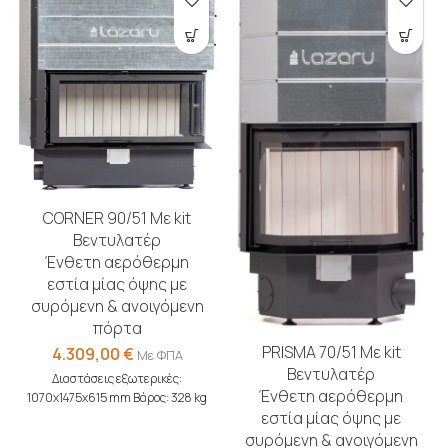
CORNER 90/51 Με kit
Βεντυλατέρ
Ένθετη αερόθερμη
εστία μίας όψης με
συρόμενη & ανοιγόμενη
πόρτα
PRISMA 70/51 Με kit
4.309,00
€
Με ΦΠΑ
Βεντυλατέρ
Διαστάσεις εξωτερικές:
Ένθετη αερόθερμη
1070x1475x615 mm Βάρος: 328 kg
εστία μίας όψης με
συρόμενη & ανοιγόμενη