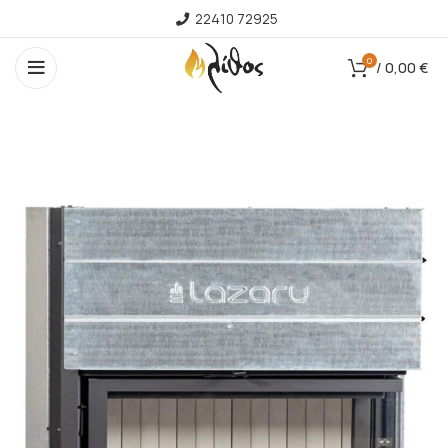
22410 72925
0
/
0,00
€