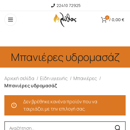
22410 72925
0
/
0,00
€
Μπανιέρες υδρομασάζ
Αρχική σελίδα
Είδη υγιεινής
Μπανιέρες
Μπανιέρες υδρομασάζ
Δεν βρέθηκε κανένα προϊόν που να
ταιριάζει με την επιλογή σας.