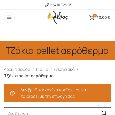
22410 72925
0
/
0,00
€
Τζάκια pellet αερόθερμα
Αρχική σελίδα
Τζάκια
Ενεργειακά
Τζάκια pellet αερόθερμα
Δεν βρέθηκε κανένα προϊόν που να
ταιριάζει με την επιλογή σας.