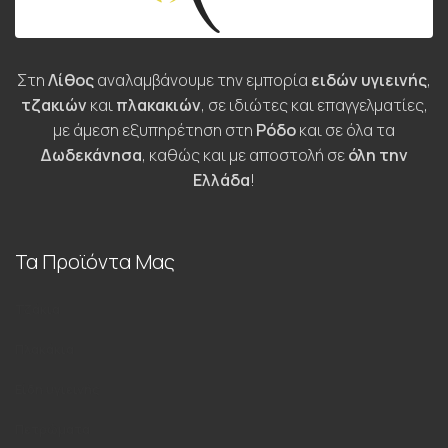
Στη
Λίθος
αναλαμβάνουμε την εμπορία
ειδών υγιεινής
,
τζακιών
και
πλακακιών
, σε ιδιώτες και επαγγελματίες,
με άμεση εξυπηρέτηση στη
Ρόδο
και σε όλα τα
Δωδεκάνησα
, καθώς και με αποστολή σε
όλη την
Ελλάδα
!
Τα Προϊόντα Μας
Τζάκια
Πλακάκια
Είδη υγιεινής
Πετρώματα