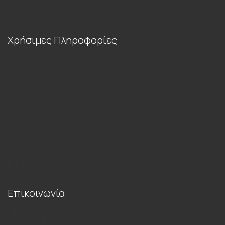
Διακοσμητικά κήπου
Χρήσιμες Πληροφορίες
Εταιρεία
Blog
Επικοινωνία
Όροι Χρήσης
Τρόποι Πληρωμής και Αποστολής
Πολιτική Απορρήτου
Επικοινωνία
Εθνική Οδός Ρόδου – Λίνδου 2ο χλμ.,
Ρόδος Τ.Κ. 85100