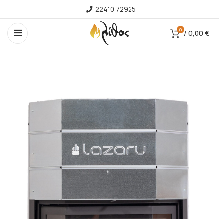
22410 72925
0
/
0,00
€