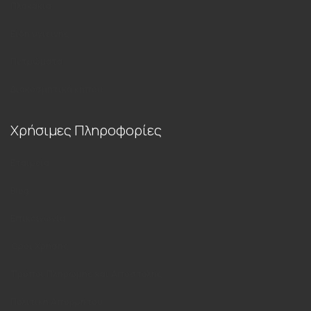
Πλακάκια
Είδη υγιεινής
Πετρώματα
Διακοσμητικά κήπου
Χρήσιμες Πληροφορίες
Εταιρεία
Blog
Επικοινωνία
Όροι Χρήσης
Τρόποι Πληρωμής και Αποστολής
Πολιτική Απορρήτου