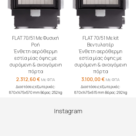
FLAT 70/51 Με Φυσική
FLAT 70/51 Με kit
Ροή
Βεντυλατέρ
Ένθετη αερόθερμη
Ένθετη αερόθερμη
εστία μίας όψης με
εστία μίας όψης με
συρόμενη & ανοιγόμενη
συρόμενη & ανοιγόμενη
πόρτα
πόρτα
2.312,60
€
3.100,00
€
Με ΦΠΑ
Με ΦΠΑ
Διαστάσεις εξωτερικές:
Διαστάσεις εξωτερικές:
870x1475x570 mm Βάρος: 252 kg
870x1475x615 mm Βάρος: 292 kg
Instagram