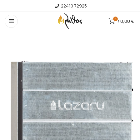
22410 72925
0
/
0,00
€