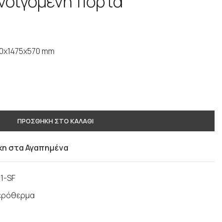
νοιγόμενη πόρτα
70x1475x570 mm
ΠΡΟΣΘΗΚΗ ΣΤΟ ΚΑΛΑΘΙ
η στα Αγαπημένα
1-SF
αερόθερμα