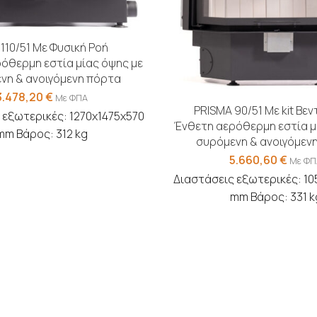
 110/51 Με Φυσική Ροή
όθερμη εστία μίας όψης με
νη & ανοιγόμενη πόρτα
3.478,20
€
Με ΦΠΑ
PRISMA 90/51 Με kit Βε
 εξωτερικές: 1270x1475x570
Ένθετη αερόθερμη εστία μ
mm Βάρος: 312 kg
συρόμενη & ανοιγόμεν
5.660,60
€
Με ΦΠ
Διαστάσεις εξωτερικές: 10
mm Βάρος: 331 k