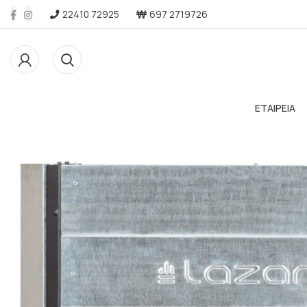
22410 72925
697 2719726
ΕΤΑΙΡΕΙΑ