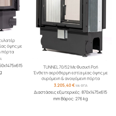
ντυλατέρ
ίας όψης με
η πόρτα
Α
50x1475x615
TUNNEL 70/52 Με Φυσική Ροή
g
Ένθετη αερόθερμη εστία μίας όψης με
συρόμενη & ανοιγόμενη πόρτα
3.205,40
€
Με ΦΠΑ
Διαστάσεις εξωτερικές: 870x1475x615
mm Βάρος: 276 kg