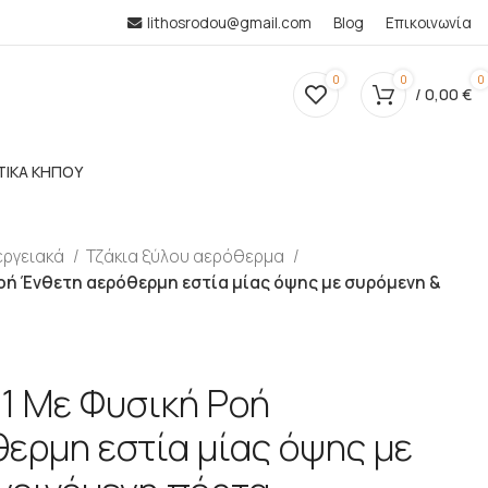
lithosrodou@gmail.com
Blog
Επικοινωνία
0
0
0
/
0,00
€
ΤΙΚΑ ΚΗΠΟΥ
εργειακά
Τζάκια ξύλου αερόθερμα
οή Ένθετη αερόθερμη εστία μίας όψης με συρόμενη &
1 Με Φυσική Ροή
ερμη εστία μίας όψης με