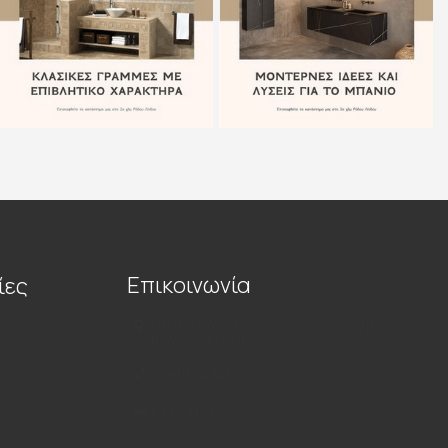
Επικοινωνία
ίες
Εθνική Οδός Ρόδου – Λίνδου 2ο χλμ.,
Ρόδος Τ.Κ. 85100
22410 72925
697 2719726