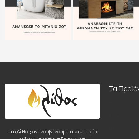
Τα Προϊό
Τζάκια
Πλακάκια
Είδη υγιεινής
Στη
Λίθος
αναλαμβάνουμε την εμπορία