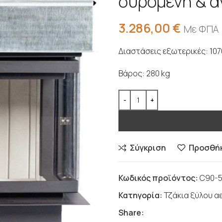
συρόμενη & α
3.286,00
€
Με ΦΠΑ
Διαστάσεις εξωτερικές: 10
Βάρος: 280 kg
Σύγκριση
Προσθήκ
Κωδικός προϊόντος:
C90-5
Κατηγορία:
Τζάκια ξύλου 
Share: