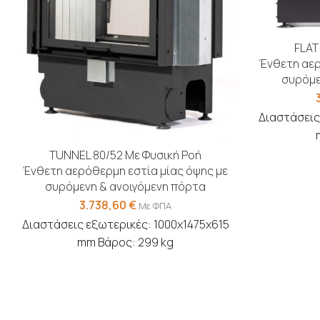
FLAT
Ένθετη αερ
συρόμε
Διαστάσεις
TUNNEL 80/52 Με Φυσική Ροή
Ένθετη αερόθερμη εστία μίας όψης με
συρόμενη & ανοιγόμενη πόρτα
3.738,60
€
Με ΦΠΑ
Διαστάσεις εξωτερικές: 1000x1475x615
mm Βάρος: 299 kg