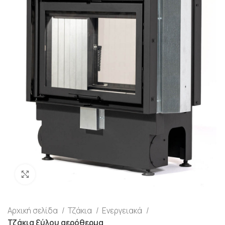
Προβολή
Αρχική σελίδα
Τζάκια
Ενεργειακά
Τζάκια ξύλου αερόθερμα