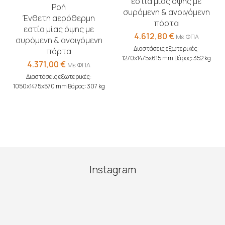
εστία μίας όψης με
Ροή
συρόμενη & ανοιγόμενη
Ένθετη αερόθερμη
πόρτα
εστία μίας όψης με
4.612,80
€
Με ΦΠΑ
συρόμενη & ανοιγόμενη
Διαστάσεις εξωτερικές:
πόρτα
1270x1475x615 mm Βάρος: 352 kg
4.371,00
€
Με ΦΠΑ
Διαστάσεις εξωτερικές:
1050x1475x570 mm Βάρος: 307 kg
Instagram