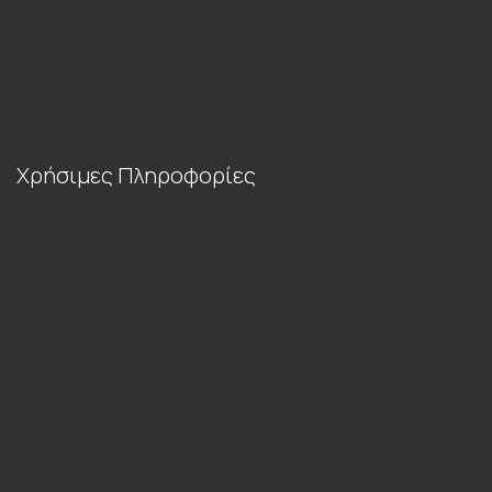
Είδη υγιεινής
Πετρώματα
Διακοσμητικά κήπου
Χρήσιμες Πληροφορίες
Εταιρεία
Blog
Επικοινωνία
Όροι Χρήσης
Τρόποι Πληρωμής και Αποστολής
Πολιτική Απορρήτου