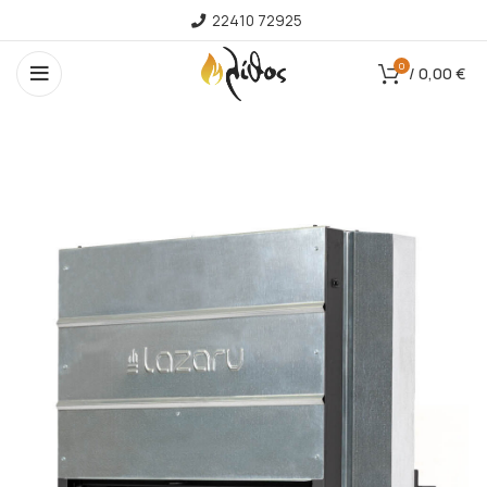
22410 72925
0
/
0,00
€