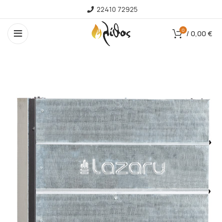
22410 72925
0
/
0,00
€