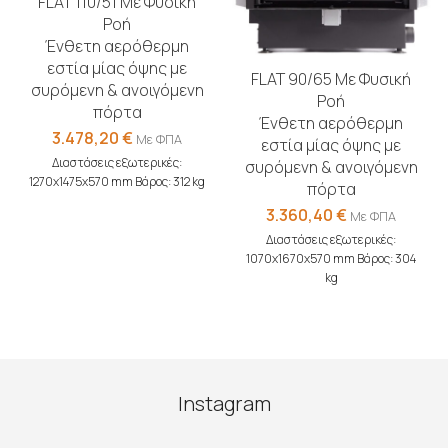
FLAT 110/51 Με Φυσική
Ροή
Ένθετη αερόθερμη
εστία μίας όψης με
FLAT 90/65 Με Φυσική
συρόμενη & ανοιγόμενη
Ροή
πόρτα
Ένθετη αερόθερμη
3.478,20
€
Με ΦΠΑ
εστία μίας όψης με
Διαστάσεις εξωτερικές:
συρόμενη & ανοιγόμενη
1270x1475x570 mm Βάρος: 312 kg
πόρτα
3.360,40
€
Με ΦΠΑ
Διαστάσεις εξωτερικές:
1070x1670x570 mm Βάρος: 304
kg
Instagram