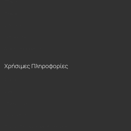
Τζάκια
Πλακάκια
Είδη υγιεινής
Πετρώματα
Διακοσμητικά κήπου
Χρήσιμες Πληροφορίες
Εταιρεία
Blog
Επικοινωνία
Όροι Χρήσης
Τρόποι Πληρωμής και Αποστολής