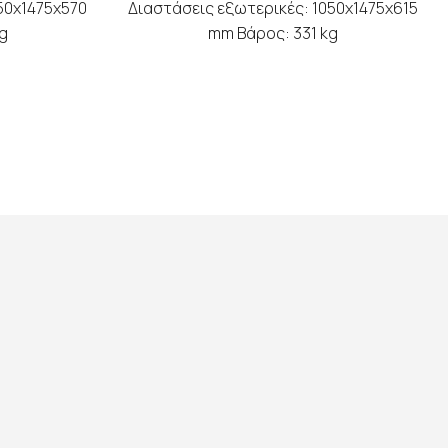
50x1475x570
Διαστάσεις εξωτερικές: 1050x1475x615
g
mm Βάρος: 331 kg