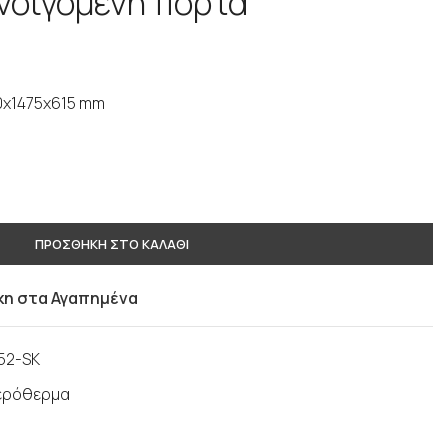
νοιγόμενη πόρτα
0x1475x615 mm
ΠΡΟΣΘΗΚΗ ΣΤΟ ΚΑΛΑΘΙ
η στα Αγαπημένα
52-SK
αερόθερμα