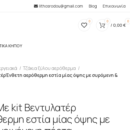
lithosrodou@gmail.com
Blog
Επικοινωνία
0
0
0
/
0,00
€
ΤΙΚΑ ΚΗΠΟΥ
εργειακά
Τζάκια ξύλου αερόθερμα
λατέρΈνθετη αερόθερμη εστία μίας όψης με συρόμενη &
Με kit Βεντυλατέρ
ερμη εστία μίας όψης με