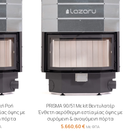
κή Ροή
PRISMA 90/51 Με kit Βεντυλατέρ
ίας όψης με
Ένθετη αερόθερμη εστία μίας όψης με
η πόρτα
συρόμενη & ανοιγόμενη πόρτα
5.660,60
€
Α
Με ΦΠΑ