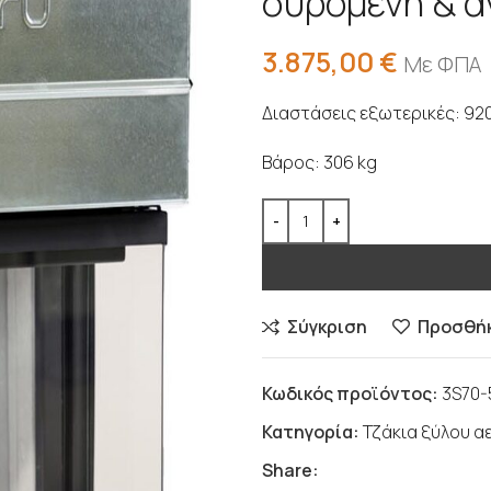
συρόμενη & α
3.875,00
€
Με ΦΠΑ
Διαστάσεις εξωτερικές: 92
Βάρος: 306 kg
Σύγκριση
Προσθήκ
Κωδικός προϊόντος:
3S70-
Κατηγορία:
Τζάκια ξύλου 
Share: