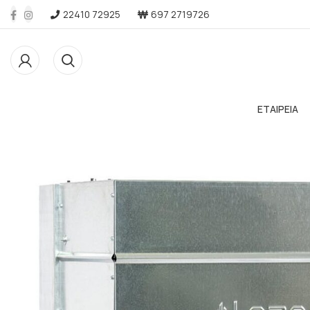
22410 72925
697 2719726
ΕΤΑΙΡΕΙΑ