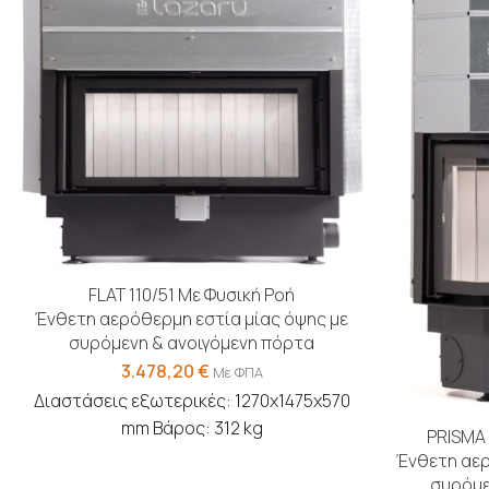
FLAT 110/51 Με Φυσική Ροή
Ένθετη αερόθερμη εστία μίας όψης με
συρόμενη & ανοιγόμενη πόρτα
3.478,20
€
Με ΦΠΑ
Διαστάσεις εξωτερικές: 1270x1475x570
mm Βάρος: 312 kg
PRISMA 
Ένθετη αερ
συρόμε