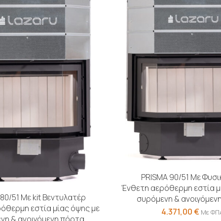
PRISMA 90/51 Με Φυσι
Ένθετη αερόθερμη εστία μ
80/51 Με kit Βεντυλατέρ
συρόμενη & ανοιγόμεν
όθερμη εστία μίας όψης με
4.371,00
€
Με ΦΠ
νη & ανοιγόμενη πόρτα