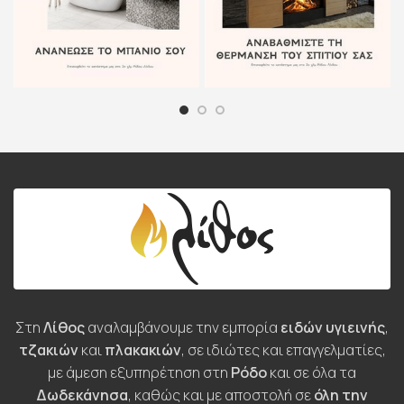
Στη
Λίθος
αναλαμβάνουμε την εμπορία
ειδών υγιεινής
,
τζακιών
και
πλακακιών
, σε ιδιώτες και επαγγελματίες,
με άμεση εξυπηρέτηση στη
Ρόδο
και σε όλα τα
Δωδεκάνησα
, καθώς και με αποστολή σε
όλη την