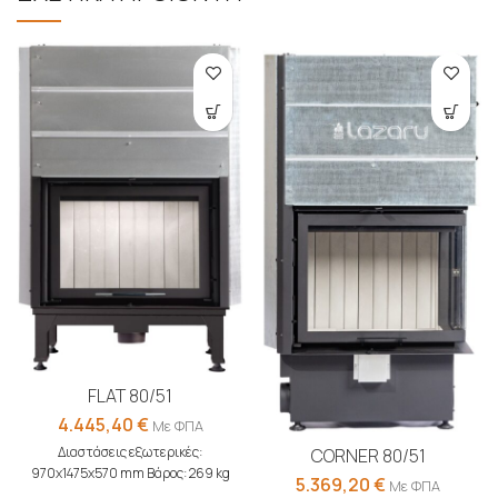
FLAT 80/51
4.445,40
€
Με ΦΠΑ
Διαστάσεις εξωτερικές:
CORNER 80/51
970x1475x570 mm Βάρος: 269 kg
5.369,20
€
Με ΦΠΑ