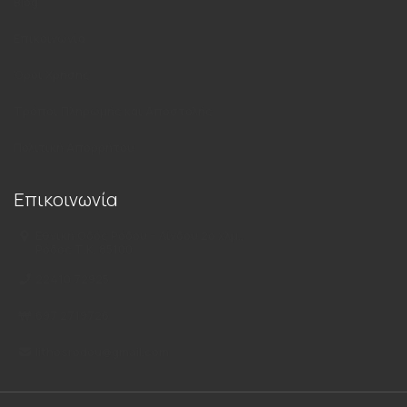
Blog
Επικοινωνία
Όροι Χρήσης
Τρόποι Πληρωμής και Αποστολής
Πολιτική Απορρήτου
Επικοινωνία
Εθνική Οδός Ρόδου – Λίνδου 2ο χλμ.,
Ρόδος Τ.Κ. 85100
22410 72925
697 2719726
lithosrodou@gmail.com