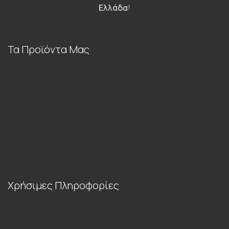
Ελλάδα
!
Τα Προϊόντα Μας
Τζάκια
Πλακάκια
Είδη υγιεινής
Πετρώματα
Διακοσμητικά κήπου
Χρήσιμες Πληροφορίες
Εταιρεία