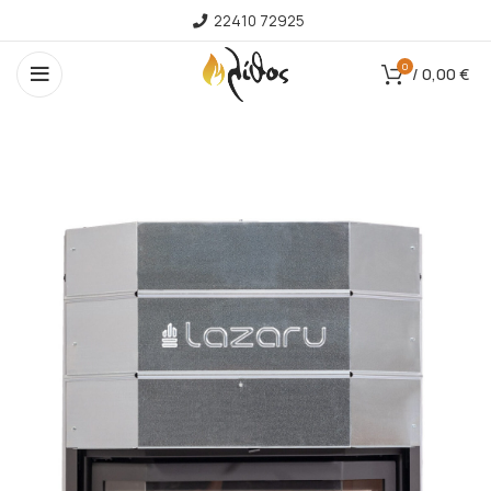
22410 72925
0
/
0,00
€