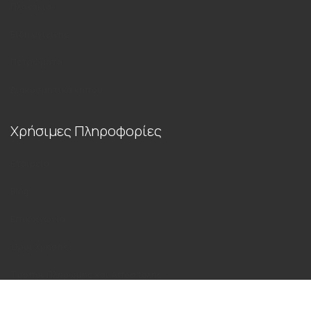
Πλακάκια
Είδη υγιεινής
Πετρώματα
Διακοσμητικά κήπου
Χρήσιμες Πληροφορίες
Εταιρεία
Blog
Επικοινωνία
Όροι Χρήσης
Τρόποι Πληρωμής και Αποστολής
Πολιτική Απορρήτου