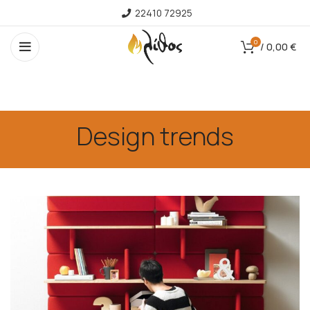
22410 72925
0
/
0,00
€
Design trends