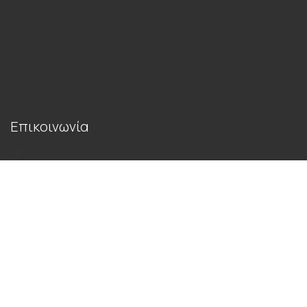
Επικοινωνία
Όροι Χρήσης
Τρόποι Πληρωμής και Αποστολής
Πολιτική Απορρήτου
Επικοινωνία
Εθνική Οδός Ρόδου – Λίνδου 2ο χλμ.,
Ρόδος Τ.Κ. 85100
22410 72925
697 2719726
lithosrodou@gmail.com
© 2023 Λίθος, All Rights Reserved | Powered by