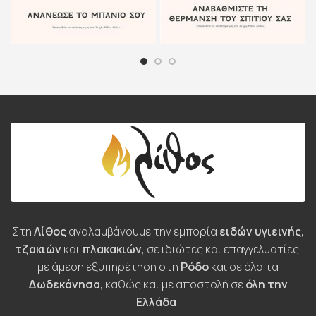
Στη
Λίθος
αναλαμβάνουμε την εμπορία
ειδών υγιεινής
,
τζακιών
και
πλακακιών
, σε ιδιώτες και επαγγελματίες,
με άμεση εξυπηρέτηση στη
Ρόδο
και σε όλα τα
Δωδεκάνησα
, καθώς και με αποστολή σε
όλη την
Ελλάδα
!