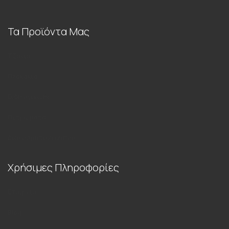
Τα Προϊόντα Μας
Τζάκια
Πλακάκια
Είδη υγιεινής
Πετρώματα
Διακοσμητικά κήπου
Χρήσιμες Πληροφορίες
Εταιρεία
Blog