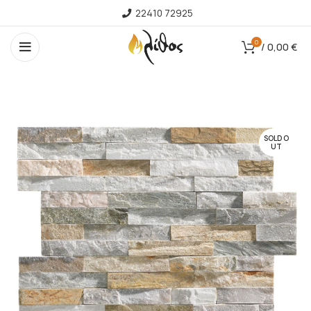
22410 72925
0
/
0,00
€
SOLD O
UT