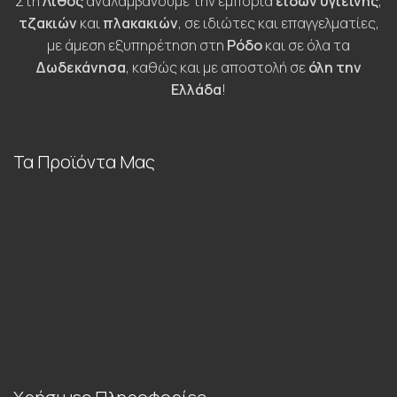
Στη
Λίθος
αναλαμβάνουμε την εμπορία
ειδών υγιεινής
,
τζακιών
και
πλακακιών
, σε ιδιώτες και επαγγελματίες,
με άμεση εξυπηρέτηση στη
Ρόδο
και σε όλα τα
Δωδεκάνησα
, καθώς και με αποστολή σε
όλη την
Ελλάδα
!
Τα Προϊόντα Μας
Τζάκια
Πλακάκια
Είδη υγιεινής
Πετρώματα
Διακοσμητικά κήπου