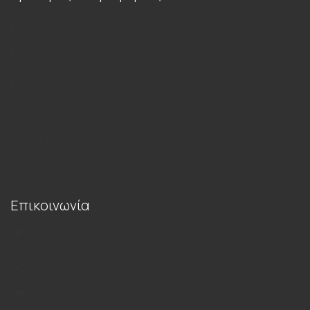
Εταιρεία
Blog
Επικοινωνία
Όροι Χρήσης
Τρόποι Πληρωμής και Αποστολής
Πολιτική Απορρήτου
Επικοινωνία
Εθνική Οδός Ρόδου – Λίνδου 2ο χλμ.,
Ρόδος Τ.Κ. 85100
22410 72925
697 2719726