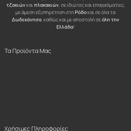
τζακιών
και
πλακακιών
, σε ιδιώτες και επαγγελματίες,
με άμεση εξυπηρέτηση στη
Ρόδο
και σε όλα τα
Δωδεκάνησα
, καθώς και με αποστολή σε
όλη την
Ελλάδα
!
Τα Προϊόντα Μας
Τζάκια
Πλακάκια
Είδη υγιεινής
Πετρώματα
Διακοσμητικά κήπου
Χρήσιμες Πληροφορίες