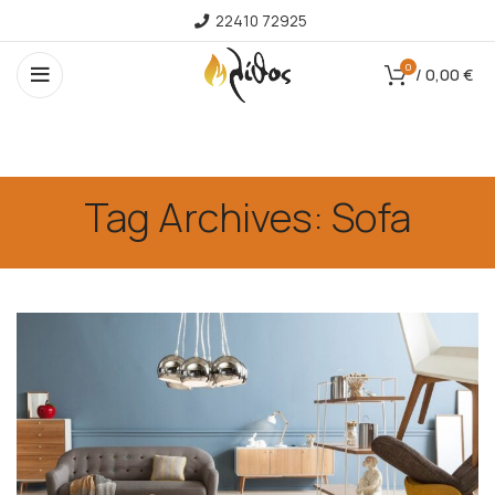
22410 72925
0
/
0,00
€
Tag Archives: Sofa