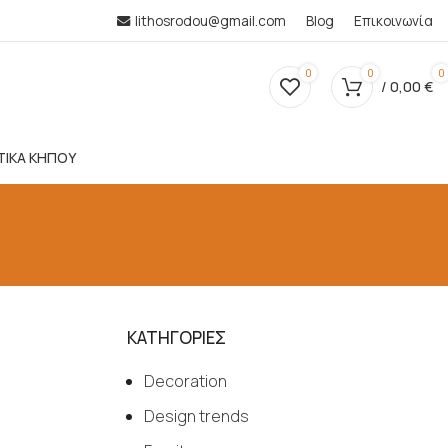
lithosrodou@gmail.com
Blog
Επικοινωνία
0
0
0
/
0,00
€
ΤΙΚΑ ΚΗΠΟΥ
ΚΑΤΗΓΟΡΙΕΣ
Decoration
Design trends