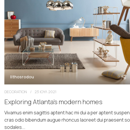
lithosrodou
DECORATION
23 ΙΟΥΛ 2021
Exploring Atlanta’s modern homes
Vivamus enim sagittis aptent hac mi dui a per aptent suspe
cras odio bibendum augue rhoncus laoreet dui praesent s
sodales....