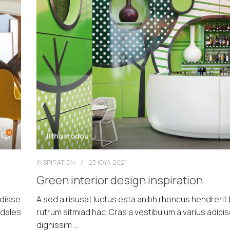
0
lithosrodou
INSPIRATION
23 ΙΟΥΛ 2021
Green interior design inspiration
ndisse
A sed a risusat luctus esta anibh rhoncus hendrerit
odales
rutrum sitmiad hac. Cras a vestibulum a varius adipis
dignissim ...