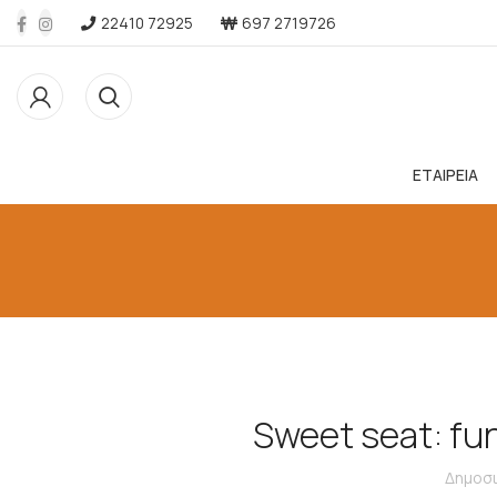
22410 72925
697 2719726
ΕΤΑΙΡΕΙΑ
Sweet seat: fun
Δημοσι