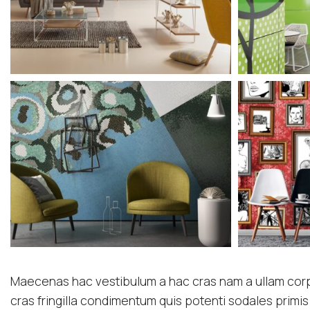
Maecenas hac vestibulum a hac cras nam a ullam corpe
cras fringilla condimentum quis potenti sodales prim