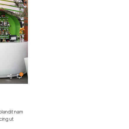
0
lithosrodou
FURNITURE
23 ΙΟΥΛ 2021
Collar brings back coffee brewin
 blandit nam
Adipiscing hac imperdiet id blandit varius sce
cing ut
libero dui dis volutpat vehicula mus sed ut. L
arcu...