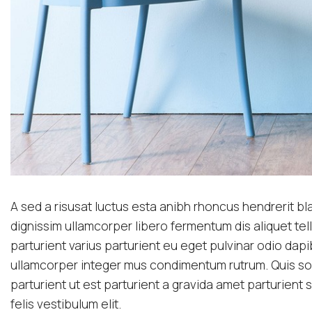
A sed a risusat luctus esta anibh rhoncus hendrerit bl
dignissim ullamcorper libero fermentum dis aliquet tel
parturient varius parturient eu eget pulvinar odio dapi
ullamcorper integer mus condimentum rutrum. Quis so
parturient ut est parturient a gravida amet parturient
felis vestibulum elit.