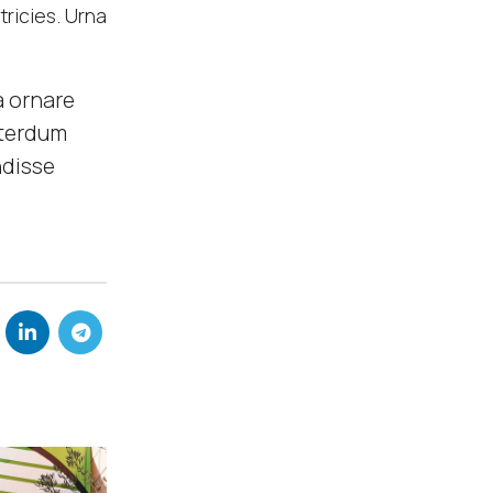
ricies. Urna
a ornare
nterdum
ndisse