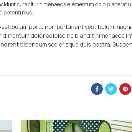
cidunt curabitur himenaeos elementum odio placerat ult
c potenti mus.
id vestibulum porta non parturient vestibulum magn
 condimentum dolor adipiscing blandit himenaeos i
hendrerit bibendum scelerisque duis nostra. Suspe