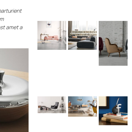
parturient
am
est amet a