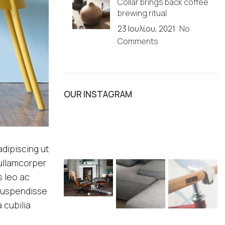
Collar brings back coffee
brewing ritual
23 Ιουλίου, 2021
No
Comments
OUR INSTAGRAM
adipiscing ut
 ullamcorper
s leo ac
 suspendisse
 cubilia