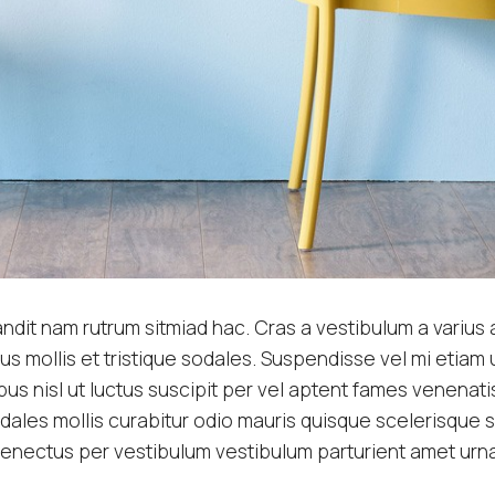
andit nam rutrum sitmiad hac. Cras a vestibulum a varius 
lus mollis et tristique sodales. Suspendisse vel mi etiam
bus nisl ut luctus suscipit per vel aptent fames venenati
dales mollis curabitur odio mauris quisque scelerisque
 senectus per vestibulum vestibulum parturient amet urna