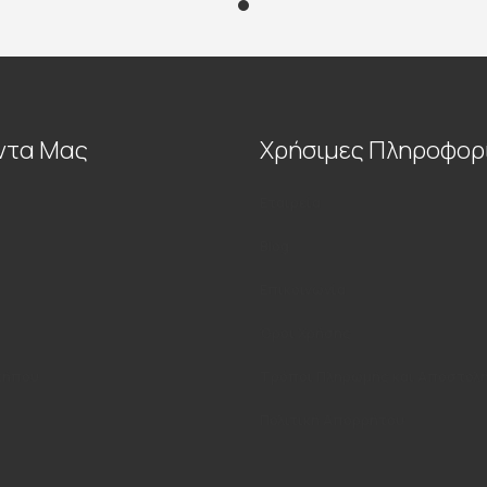
ντα Μας
Χρήσιμες Πληροφορ
Εταιρεία
Blog
Επικοινωνία
Όροι Χρήσης
κήπου
Τρόποι Πληρωμής και Αποστολ
Πολιτική Απορρήτου