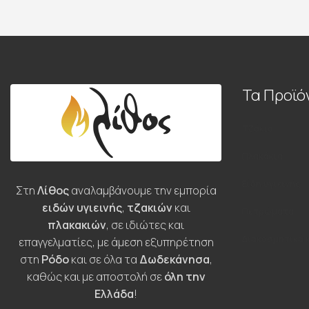
Τα Προϊό
Τζάκια
Πλακάκια
Είδη υγιεινής
Στη
Λίθος
αναλαμβάνουμε την εμπορία
ειδών υγιεινής
,
τζακιών
και
Πετρώματα
πλακακιών
, σε ιδιώτες και
Διακοσμητικά 
επαγγελματίες, με άμεση εξυπηρέτηση
στη
Ρόδο
και σε όλα τα
Δωδεκάνησα
,
καθώς και με αποστολή σε
όλη την
Ελλάδα
!