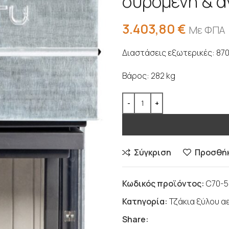
συρόμενη & α
3.403,80
€
Με ΦΠΑ
Διαστάσεις εξωτερικές: 87
Βάρος: 282 kg
Σύγκριση
Προσθήκ
Κωδικός προϊόντος:
C70-5
Κατηγορία:
Τζάκια ξύλου 
Share: