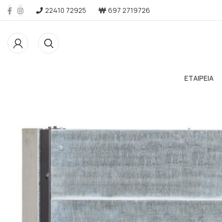
22410 72925
697 2719726
ΕΤΑΙΡΕΙΑ