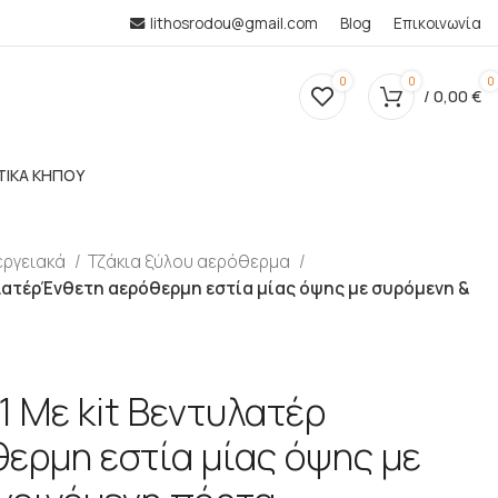
lithosrodou@gmail.com
Blog
Επικοινωνία
0
0
0
/
0,00
€
ΤΙΚΑ ΚΗΠΟΥ
εργειακά
Τζάκια ξύλου αερόθερμα
λατέρΈνθετη αερόθερμη εστία μίας όψης με συρόμενη &
 Με kit Βεντυλατέρ
ερμη εστία μίας όψης με