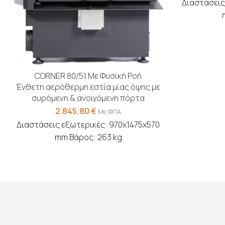
Διαστάσεις
CORNER 80/51 Με Φυσική Ροή
Ένθετη αερόθερμη εστία μίας όψης με
συρόμενη & ανοιγόμενη πόρτα
2.845,80
€
Με ΦΠΑ
Διαστάσεις εξωτερικές: 970x1475x570
mm Βάρος: 263 kg