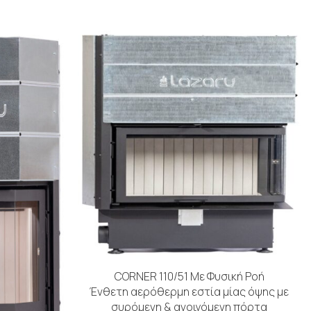
CORNER 110/51 Με Φυσική Ροή
Ένθετη αερόθερμη εστία μίας όψης με
συρόμενη & ανοιγόμενη πόρτα