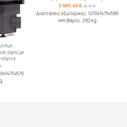
3.980,40
€
Με ΦΠΑ
Διαστάσεις εξωτερικές: 1270x1475x580
mm Βάρος: 292 kg
κή Ροή
ίας όψης με
η πόρτα
Α
50x1475x570
g