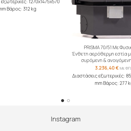
 εξωτερικές: 1270x1475x570
mm Βάρος: 312 kg
PRISMA 70/51 Με Φυσι
Ένθετη αερόθερμη εστία μ
συρόμενη & ανοιγόμεν
3.236,40
€
Με ΦΠ
Διαστάσεις εξωτερικές: 8
mm Βάρος: 277 k
Instagram