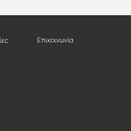
Επικοινωνία
ίες
Εθνική Οδός Ρόδου – Λίνδου 2ο χλμ.,
Ρόδος Τ.Κ. 85100
22410 72925
697 2719726
lithosrodou@gmail.com
ής