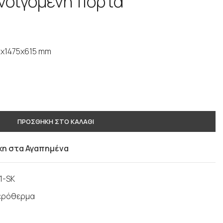
νοιγόμενη πόρτα
0x1475x615 mm
ΠΡΟΣΘΗΚΗ ΣΤΟ ΚΑΛΑΘΙ
η στα Αγαπημένα
1-SK
αερόθερμα