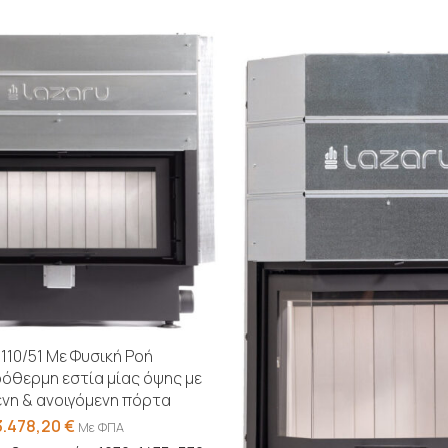
 110/51 Με Φυσική Ροή
όθερμη εστία μίας όψης με
νη & ανοιγόμενη πόρτα
3.478,20
€
Με ΦΠΑ