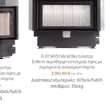
FLAT 90/51 Με kit Βεντυλατέρ
Ένθετη αερόθερμη εστία μίας όψης με
συρόμενη & ανοιγόμενη πόρτα
κή Ροή
ίας όψης με
3.961,80
€
Με ΦΠΑ
η πόρτα
Διαστάσεις εξωτερικές: 1070x1475x615
Α
mm Βάρος: 334 kg
50x1475x570
g