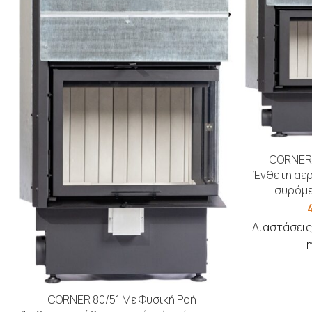
CORNER 
Ένθετη αερ
συρόμε
Διαστάσεις
CORNER 80/51 Με Φυσική Ροή