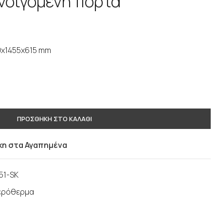
νοιγόμενη πόρτα
0x1455x615 mm
ΠΡΟΣΘΗΚΗ ΣΤΟ ΚΑΛΑΘΙ
η στα Αγαπημένα
51-SK
αερόθερμα