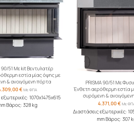
90/51 Με kit Βεντυλατέρ
όθερμη εστία μίας όψης με
νη & ανοιγόμενη πόρτα
PRISMA 90/51 Με Φυσι
Ένθετη αερόθερμη εστία μ
4.309,00
€
Με ΦΠΑ
συρόμενη & ανοιγόμεν
 εξωτερικές: 1070x1475x615
4.371,00
€
Με ΦΠ
mm Βάρος: 328 kg
Διαστάσεις εξωτερικές: 10
mm Βάρος: 307 k