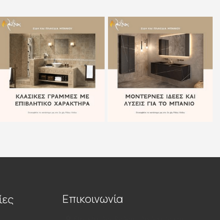
Επικοινωνία
ίες
Εθνική Οδός Ρόδου – Λίνδου 2ο χλμ.,