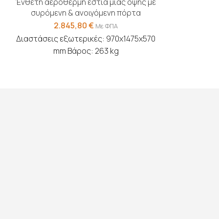
Ένθετη αερόθερμη εστία μίας όψης με
συρόμενη & ανοιγόμενη πόρτα
2.845,80
€
Με ΦΠΑ
Διαστάσεις εξωτερικές: 970x1475x570
mm Βάρος: 263 kg