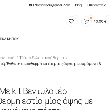
lithosrodou@gmail.com
Blog
Επικοινωνία
0
0
0
/
0,00
€
ΤΙΚΑ ΚΗΠΟΥ
εργειακά
Τζάκια ξύλου αερόθερμα
λατέρΈνθετη αερόθερμη εστία μίας όψης με συρόμενη &
Με kit Βεντυλατέρ
ερμη εστία μίας όψης με