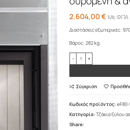
συρόμενη & α
2.604,00
€
Με ΦΠΑ
Διαστάσεις εξωτερικές: 97
Βάρος: 282 kg
Σύγκριση
Προσθήκ
Κωδικός προϊόντος:
eF80-
Κατηγορία:
Τζάκια ξύλου 
Share: