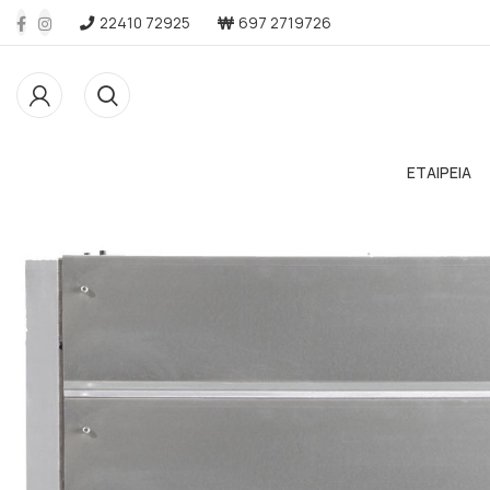
22410 72925
697 2719726
ΕΤΑΙΡΕΙΑ