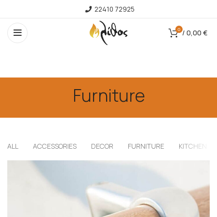
22410 72925
0
/
0,00
€
Furniture
ALL
ACCESSORIES
DECOR
FURNITURE
KITCHEN