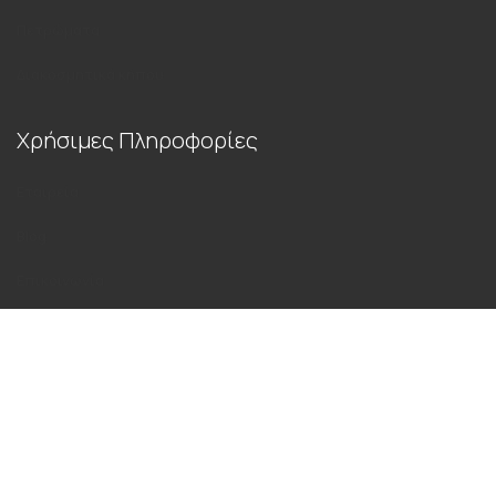
Πετρώματα
Διακοσμητικά κήπου
Χρήσιμες Πληροφορίες
Εταιρεία
Blog
Επικοινωνία
Όροι Χρήσης
Τρόποι Πληρωμής και Αποστολής
Πολιτική Απορρήτου
Επικοινωνία